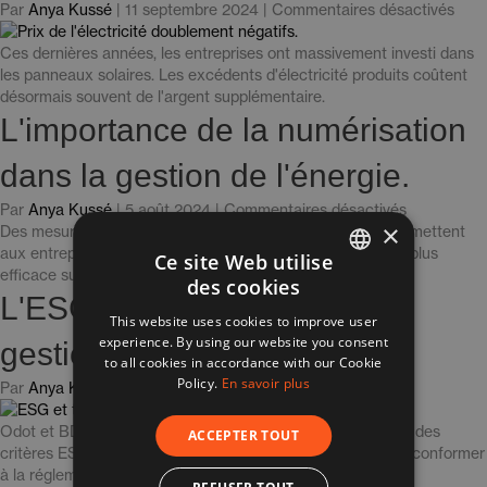
mon
pour
Par
Anya Kussé
|
11 septembre 2024
|
Commentaires désactivés
entr
«
?
Deu
Ces dernières années, les entreprises ont massivement investi dans
»
fois
les panneaux solaires. Les excédents d'électricité produits coûtent
plus
désormais souvent de l'argent supplémentaire.
de
L'importance de la numérisation
frais
:
dans la gestion de l'énergie.
les
entr
pour
Par
Anya Kussé
|
5 août 2024
|
Commentaires désactivés
doiv
×
L'importan
Des mesures, des simulations et des analyses précises permettent
paye
de
aux entreprises de fonctionner de manière plus durable et plus
Ce site Web utilise
un
la
efficace sur un marché de l'énergie en constante évolution.
des cookies
supp
numérisati
DUTCH
L'ESG dans le cadre de la
pour
dans
This website uses cookies to improve user
ENGLISH
la
la
experience. By using our website you consent
gestion durable de l'énergie.
vacc
gestion
to all cookies in accordance with our Cookie
FRENCH
».
de
Policy.
En savoir plus
pour
Par
Anya Kussé
|
21 juin 2024
|
Commentaires désactivés
l'énergie.
«
L'ESG
Odot et BDO soutiennent les entreprises dans l'intégration des
ACCEPTER TOUT
dans
critères ESG dans la gestion de l'énergie et les aident à se conformer
le
à la réglementation.