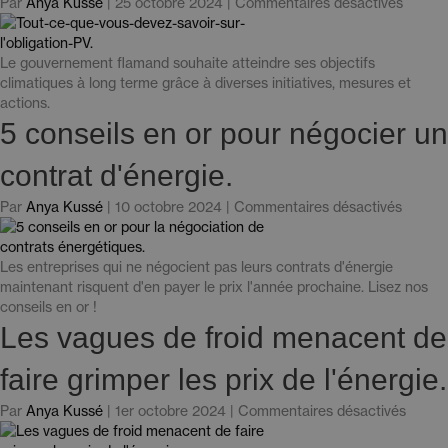
pour
Par
Anya Kussé
|
25 octobre 2024
|
Commentaires désactivés
maxim
«
leur
L'oblig
effica
d'instal
Le gouvernement flamand souhaite atteindre ses objectifs
énerg
photov
climatiques à long terme grâce à diverses initiatives, mesures et
».
pousse
actions.
les
5 conseils en or pour négocier un
entrepr
à
contrat d'énergie.
investir
dans
pour
Par
Anya Kussé
|
10 octobre 2024
|
Commentaires désactivés
le
«
solaire.
5
»
conseil
Les entreprises qui ne négocient pas leurs contrats d'énergie
en
maintenant risquent d'en payer le prix l'année prochaine. Lisez nos
or
conseils en or !
pour
Les vagues de froid menacent de
négoci
un
faire grimper les prix de l'énergie.
contrat
d'énerg
pour
Par
Anya Kussé
|
1er octobre 2024
|
Commentaires désactivés
».
Les