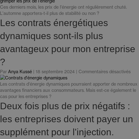
pics
hivern
Ces derniers mois, les prix de l'énergie ont régulièrement chuté.
menac
L'automne apportera-t-il plus de stabilité ou non ?
de
Les contrats énergétiques
faire
grimpe
dynamiques sont-ils plus
les
prix
avantageux pour mon entreprise
de
l'énerg
?
pou
Par
Anya Kussé
|
18 septembre 2024
|
Commentaires désactivés
«
Les
Les contrats d'énergie dynamiques pourraient apporter de nombreux
cont
avantages financiers aux consommateurs. Mais est-ce également le
d'én
cas pour les entreprises ?
dyn
Deux fois plus de prix négatifs :
sont
ils
les entreprises doivent payer un
plus
ava
supplément pour l'injection.
pou