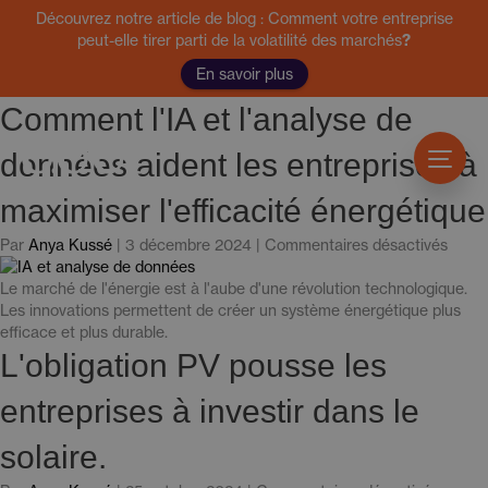
Découvrez notre article de blog : Comment votre entreprise
peut-elle tirer parti de la volatilité des marchés
?
En savoir plus
Comment l'IA et l'analyse de
données aident les entreprises à
maximiser l'efficacité énergétique
pour
Par
Anya Kussé
|
3 décembre 2024
|
Commentaires désactivés
«
Comm
Le marché de l'énergie est à l'aube d'une révolution technologique.
l'IA
Les innovations permettent de créer un système énergétique plus
et
efficace et plus durable.
l'anal
L'obligation PV pousse les
de
donn
entreprises à investir dans le
aiden
les
solaire.
entre
à