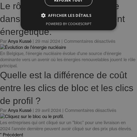
REFUSER TOUT
cadre
Le rôle de l'énergie nucléaire
de
la
AFFICHER LES DÉTAILS
dans notre approvisionnement
gestion
POWERED BY COOKIESCRIPT
durable
énergétique.
de
l'énergie
pour
Par
Anya Kussé
|
29 mai 2024
|
Commentaires désactivés
».
«
Le
En Belgique, l'énergie nucléaire évolue d'une source d'énergie
rôle
dominante vers un avenir où les énergies renouvelables jouent le rôle
de
principal.
l'énergie
Quelle est la différence de coût
nucléaire
dans
entre les clics de bloc et les clics
notre
approvisio
de profil ?
énergétiqu
».
pour
Par
Anya Kussé
|
29 avril 2024
|
Commentaires désactivés
Quelle
est
Les entreprises qui ont cliqué sur un "bloc" pour une livraison en
la
2024 l'année dernière peuvent avoir cliqué sur des prix plus élevés.
différence
" Précédent